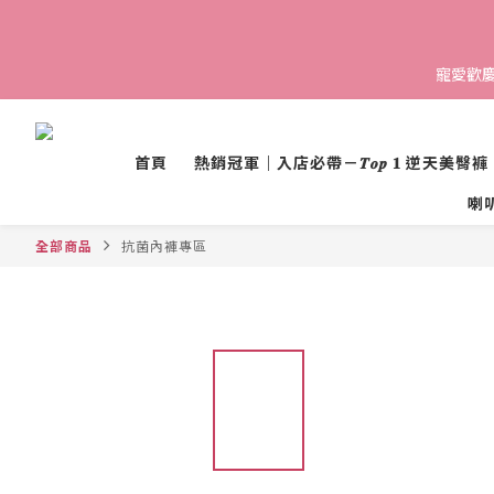
寵愛歡慶 
首頁
熱銷冠軍｜入店必帶－𝑻𝒐𝒑 𝟏 逆天美臀褲
喇叭褲 
全部商品
抗菌內褲專區