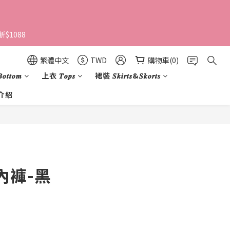
$1088 
繁體中文
TWD
購物車(0)
𝒕𝒕𝒐𝒎
上衣 𝑻𝒐𝒑𝒔
裙裝 𝑺𝒌𝒊𝒓𝒕𝒔&𝑺𝒌𝒐𝒓𝒕𝒔
介紹
內褲-黑