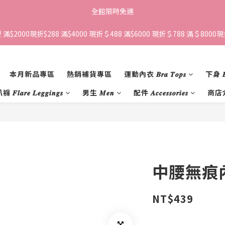
全館限時免運
滿$2000現折$288 滿$4000 現折＄488 滿$6000 現折＄788 滿＄8000現折
本月新品專區
熱銷補貨專區
運動內衣 𝑩𝒓𝒂 𝑻𝒐𝒑𝒔
下身 𝑩𝒐
𝒍𝒂𝒓𝒆 𝑳𝒆𝒈𝒈𝒊𝒏𝒈𝒔
男生 𝑴𝒆𝒏
配件 𝑨𝒄𝒄𝒆𝒔𝒔𝒐𝒓𝒊𝒆𝒔
商店
中腰無痕
NT$439