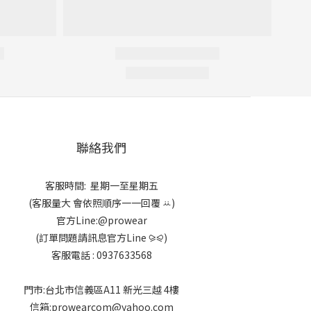
聯絡我們
客服時間: 星期一至星期五
(客服量大 會依照順序一一回覆 ꕁ)
官方Line:@prowear
(訂單問題請訊息官方Line ⪩⪨)
客服電話 : 0937633568
門市:台北市信義區A11 新光三越 4樓
信箱:prowearcom@yahoo.com