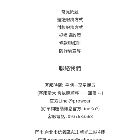
常見問題
運送服務方式
付款服務方式
退換貨政策
條款與細則
防詐騙宣導
聯絡我們
客服時間: 星期一至星期五
(客服量大 會依照順序一一回覆 ꕁ)
官方Line:@prowear
(訂單問題請訊息官方Line ⪩⪨)
客服電話 : 0937633568
門市:台北市信義區A11 新光三越 4樓
信箱:prowearcom@yahoo.com