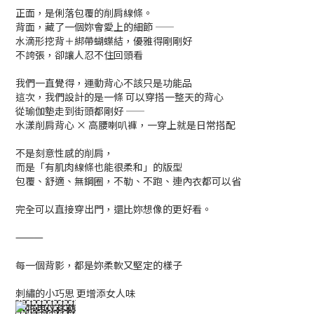
正面，是俐落包覆的削肩線條。
背面，藏了一個妳會愛上的細節 ——
水滴形挖背＋綁帶蝴蝶結，優雅得剛剛好
不誇張，卻讓人忍不住回頭看
我們一直覺得，運動背心不該只是功能品
這次，我們設計的是一條 可以穿搭一整天的背心
從瑜伽墊走到街頭都剛好 ——
水漾削肩背心 × 高腰喇叭褲，一穿上就是日常搭配
不是刻意性感的削肩，
而是「有肌肉線條也能很柔和」的版型
包覆、舒適、無鋼圈，不勒、不跑、連內衣都可以省
完全可以直接穿出門，還比妳想像的更好看。
⸻
每一個背影，都是妳柔軟又堅定的樣子
刺繡的小巧思 更增添女人味