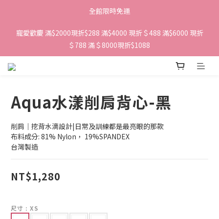
全館限時免運
寵愛歡慶 滿$2000現折$288 滿$4000 現折＄488 滿$6000 現折
＄788 滿＄8000現折$1088 
Aqua水漾削肩背心-黑
削肩｜挖背水滴設計|日常及訓練都是最亮眼的那款
布料成分: 81% Nylon， 19%SPANDEX
台灣製造
NT$1,280
尺寸
: XS