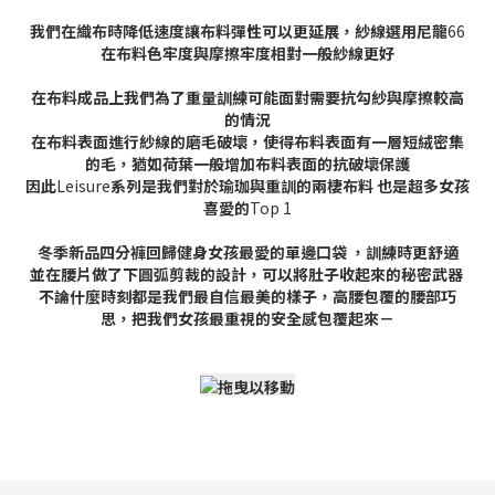
我們在織布時降低速度讓布料彈性可以更延展，紗線選用尼龍
66
在布料色牢度與摩擦牢度相對一般紗線更好
在布料成品上我們為了重量訓練可能面對需要抗勾紗與摩擦較高
的情況
在布料表面進行紗線的磨毛破壞，使得布料表面有一層短絨密集
的毛，猶如荷葉一般增加布料表面的抗破壞保護
因此
Leisure
系列是我們對於瑜珈與重訓的兩棲布料
也是超多女孩
喜愛的
Top 1
冬季新品四分褲回歸健身女孩最愛的單邊口袋
，訓練時更舒適
並在腰片做了下圓弧剪裁的設計，可以將肚子收起來的秘密武器
不論什麼時刻都是我們最自信最美的樣子，高腰包覆的腰部巧
思，把我們女孩最重視的安全感包覆起來－