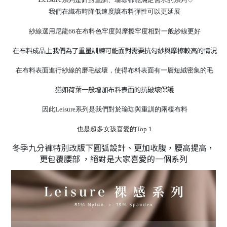
我們在織布時降低速度讓布料彈性可以更延展
紗線選用尼龍
66
在布料色牢度與摩擦牢度相對一般紗線更好
在布料成品上我們為了重量訓練可能面對需要抗勾紗與摩擦較高的情況
在布料表面進行紗線的磨毛破壞
，
使得布料表面有一層短絨密集的毛
猶如荷葉一般增加布料表面的抗破壞保護
因此
Leisure
系列是我們對於瑜珈與重訓的兩棲布料
也是超多女孩喜愛的
Top 1
冬季九分褲特別改版下圓弧設計、更加收腹，腰高提高，
更包覆腰部 ，絕對是大家喜愛的一個系列