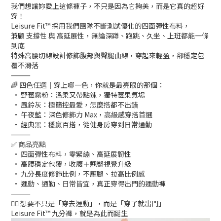
我們想讓妳愛上這條褲子，不只是因為它夠美，而是它真的超好
穿！
Leisure Fit™ 採用我們團隊不斷測試優化的四面彈性布料，
兼顧 支撐性 與 高延展性，無論深蹲、跑跳、久坐、上班都能一條
到底
特殊高腰切線設計修飾腹部與臀腿曲線，穿起來輕盈，卻穩定包
覆不滑落
⸻
🌈 四色任選｜穿上哪一色，你就是最亮眼的那個：
• 野莓霧粉：溫柔又帶點辣，獨特莓果氣場
• 風鈴灰：極簡控最愛，怎麼搭都不出錯
• 午夜藍：深色修飾力 Max，高級感穿搭首選
• 經典黑：穩贏百搭，從健身房穿到日常通勤
⸻
✅ 商品亮點
• 四面彈性布料，零緊繃、高延展韌性
• 高腰穩定包覆，收腹＋翹臀視覺升級
• 九分長度修飾比例，不壓腿、拉高比例感
• 運動、通勤、日常皆宜，真正穿得出門的運動褲
⸻
🧘‍♀️ 想要不只是「穿去運動」，而是「穿了就出門」
Leisure Fit™ 九分褲，就是為此而誕生