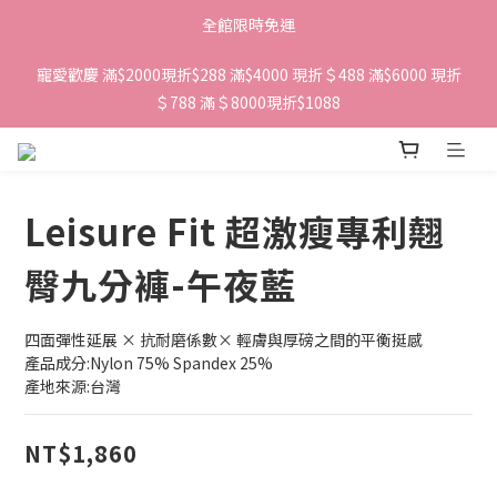
全館限時免運
寵愛歡慶 滿$2000現折$288 滿$4000 現折＄488 滿$6000 現折
＄788 滿＄8000現折$1088 
Leisure Fit 超激瘦專利翹
臀九分褲-午夜藍
四面彈性延展 × 抗耐磨係數× 輕膚與厚磅之間的平衡挺感
產品成分:Nylon 75% Spandex 25%
產地來源:台灣
NT$1,860