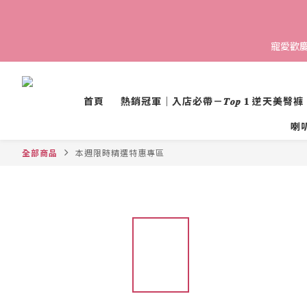
寵愛歡慶 
首頁
熱銷冠軍｜入店必帶－𝑻𝒐𝒑 𝟏 逆天美臀褲
喇叭褲 
全部商品
本週限時精選特惠專區