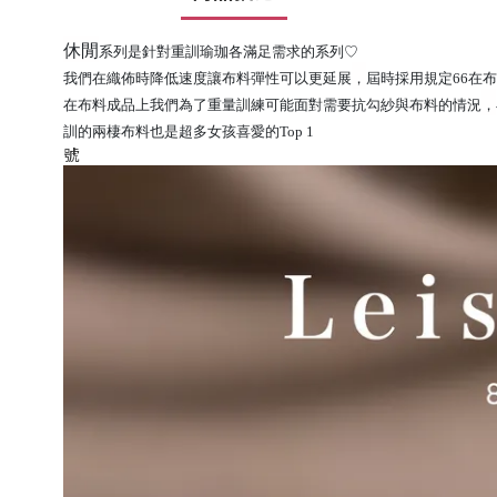
休閒
系列是針對重訓瑜珈各滿足需求的系列
♡
我們在織佈時降低速度讓布料彈性可以更延展
，
屆時採用規定
66
在布
在布料成品上我們為了重量訓練可能面對需要抗勾紗與布料的情況
，
訓的兩棲布料也是超多女孩喜愛的
Top 1
號