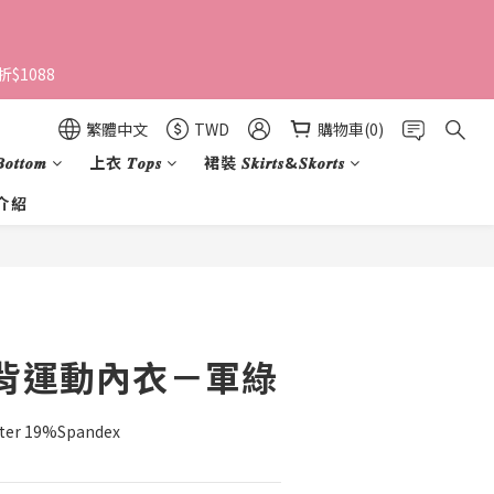
$1088 
繁體中文
TWD
購物車(0)
𝒕𝒕𝒐𝒎
上衣 𝑻𝒐𝒑𝒔
裙裝 𝑺𝒌𝒊𝒓𝒕𝒔&𝑺𝒌𝒐𝒓𝒕𝒔
介紹
立即購買
 美背運動內衣－軍綠
er 19%Spandex