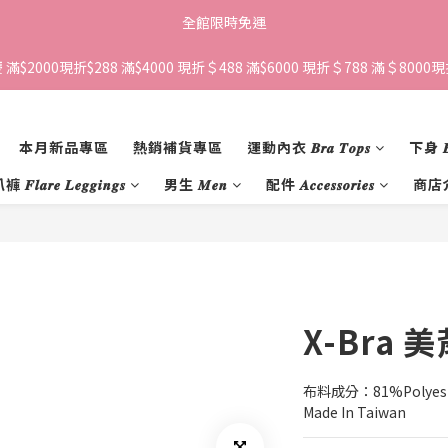
全館限時免運
滿$2000現折$288 滿$4000 現折＄488 滿$6000 現折＄788 滿＄8000現折
本月新品專區
熱銷補貨專區
運動內衣 𝑩𝒓𝒂 𝑻𝒐𝒑𝒔
下身 𝑩𝒐
𝒍𝒂𝒓𝒆 𝑳𝒆𝒈𝒈𝒊𝒏𝒈𝒔
男生 𝑴𝒆𝒏
配件 𝑨𝒄𝒄𝒆𝒔𝒔𝒐𝒓𝒊𝒆𝒔
商店
X-Bra
布料成分：81%Polyest
Made In Taiwan