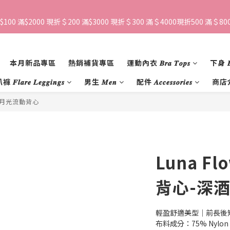
$100 滿$2000 現折＄200 滿$3000 現折＄300 滿＄4000現折500 滿＄800
本月新品專區
熱銷補貨專區
運動內衣 𝑩𝒓𝒂 𝑻𝒐𝒑𝒔
下身 𝑩𝒐
𝒍𝒂𝒓𝒆 𝑳𝒆𝒈𝒈𝒊𝒏𝒈𝒔
男生 𝑴𝒆𝒏
配件 𝑨𝒄𝒄𝒆𝒔𝒔𝒐𝒓𝒊𝒆𝒔
商店
a 月光流動背心
Luna F
背心-深
輕盈舒適美型｜前長後
布料成分：75% Nylon ，