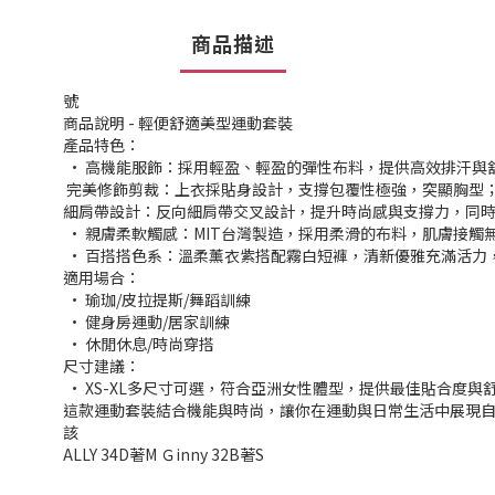
商品描述
號
商品說明 - 輕便舒適美型運動套裝
產品特色：
• 高機能服飾：採用輕盈、輕盈的彈性布料，提供高效排汗與
完美修飾剪裁：上衣採貼身設計，支撐包覆性極強，突顯胸型
細肩帶設計：反向細肩帶交叉設計，提升時尚感與支撐力，同
• 親膚柔軟觸感：MIT台灣製造，採用柔滑的布料，肌膚接觸
• 百搭搭色系：溫柔薰衣紫搭配霧白短褲，清新優雅充滿活力
適用場合：
• 瑜珈/皮拉提斯/舞蹈訓練
• 健身房運動/居家訓練
• 休閒休息/時尚穿搭
尺寸建議：
• XS-XL多尺寸可選，符合亞洲女性體型，提供最佳貼合度與
這款運動套裝結合機能與時尚，讓你在運動與日常生活中展現
該
ALLY 34D著M Ｇinny 32B著S