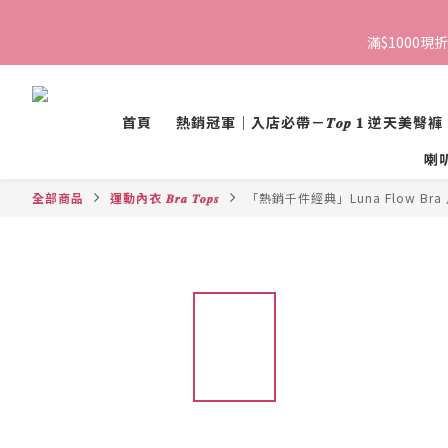
滿$1000現折
首頁
熱銷冠軍｜入店必帶－𝑻𝒐𝒑 𝟏 逆天美臀褲
喇叭褲 
全部商品
運動內衣 𝑩𝒓𝒂 𝑻𝒐𝒑𝒔
「熱銷千件經典」Luna Flow Br