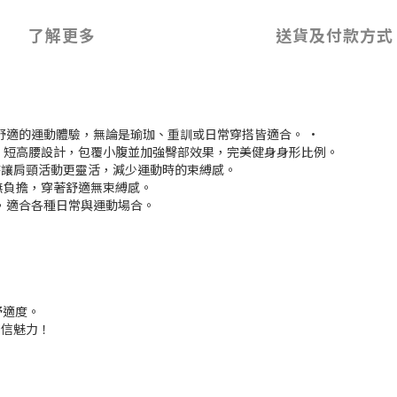
了解更多
送貨及付款方式
舒適的運動體驗，無論是瑜珈、重訓或日常穿搭皆適合。 •
；短高腰設計，包覆小腹並加強臀部效果，完美健身身形比例。
時讓肩頸活動更靈活，減少運動時的束縛感。
無負擔，穿著舒適無束縛感。
，適合各種日常與運動場合。
舒適度。
自信魅力！