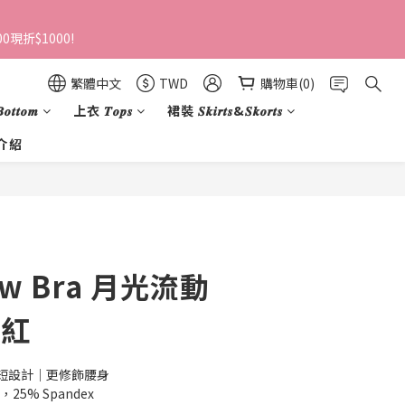
0現折$1000!
繁體中文
TWD
購物車(0)
𝒕𝒕𝒐𝒎
上衣 𝑻𝒐𝒑𝒔
裙裝 𝑺𝒌𝒊𝒓𝒕𝒔&𝑺𝒌𝒐𝒓𝒕𝒔
介紹
立即購買
low Bra 月光流動
酒紅
短設計｜更修飾腰身
25% Spandex 