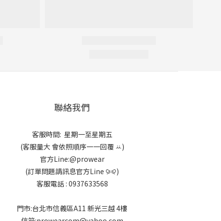
聯絡我們
客服時間: 星期一至星期五
(客服量大 會依照順序一一回覆 ꕁ)
官方Line:@prowear
(訂單問題請訊息官方Line ⪩⪨)
客服電話 : 0937633568
門市:台北市信義區A11 新光三越 4樓
信箱:prowearcom@yahoo.com