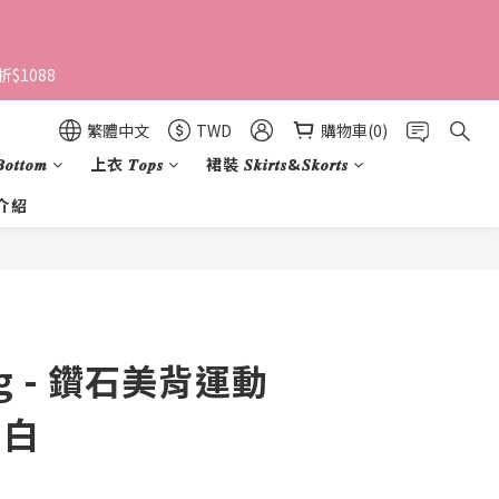
$1088 
繁體中文
TWD
購物車(0)
𝒕𝒕𝒐𝒎
上衣 𝑻𝒐𝒑𝒔
裙裝 𝑺𝒌𝒊𝒓𝒕𝒔&𝑺𝒌𝒐𝒓𝒕𝒔
介紹
ng - 鑽石美背運動
奶白