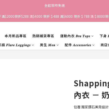
全館限時免運
滿$2000現折$288 滿$4000 現折＄488 滿$6000 現折＄788 滿＄8000現折
本月新品專區
熱銷補貨專區
運動內衣 𝑩𝒓𝒂 𝑻𝒐𝒑𝒔
下身 𝑩𝒐
𝒍𝒂𝒓𝒆 𝑳𝒆𝒈𝒈𝒊𝒏𝒈𝒔
男生 𝑴𝒆𝒏
配件 𝑨𝒄𝒄𝒆𝒔𝒔𝒐𝒓𝒊𝒆𝒔
商店
Shappi
內衣 － 
包覆 獨家鑽石美背設計