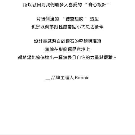
所以就回到我們最多人喜愛的 “ 脊心設計 ”
背後側邊的 “ 鏤空翅膀 ” 造型
也是以俐落跟性感帶點小巧思去延伸
設計靈感源自於鑽石的堅韌與璀璨
無論在形態還是意境上
都希望能夠傳達出一種無畏且自信的力量與優雅。
__ 品牌主理人 Bonnie