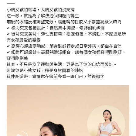
——
小胸女孩怕鬆垮，大胸女孩怕沒支撐
這一款，就是為了解決這個問題而誕生
前後的收縮反複調整充分，讓他轉的性感又不暴露高級又時尚
✔ 橫向交叉包覆設計：自然集中胸型，修飾副乳線條
✔ 後背交叉美背＋彈性支撐帶：穩定包覆、不滑動、不壓迫是所
有女孩最愛的要素
✔ 高彈布親膚零勒感：隨身動態行走或日常外搭，都自在自信
✔ 細肩可調設計＋高腰翹臀短組合：讓每個女孩都穿得剛剛好、
穿得剛剛美
這套，不只是為了運動與生活，更是為了你的自信而設計。
無論你是小熊女孩，還是身材圓潤的辣妹
這件細肩帶，會讓你在鏡前多看一眼自己，然後微笑