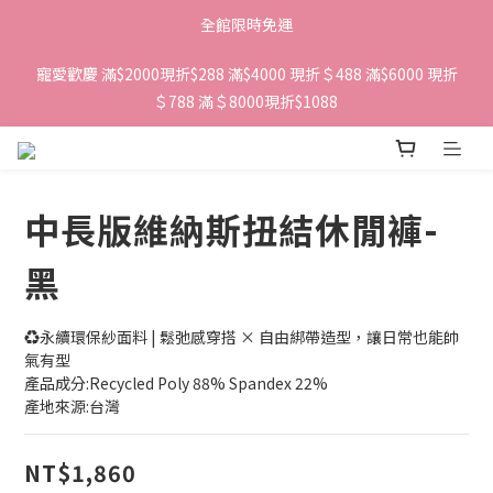
全館限時免運
寵愛歡慶 滿$2000現折$288 滿$4000 現折＄488 滿$6000 現折
＄788 滿＄8000現折$1088 
中長版維納斯扭結休閒褲-
黑
♻️永續環保紗面料 | 鬆弛感穿搭 × 自由綁帶造型，讓日常也能帥
氣有型
產品成分:Recycled Poly 88% Spandex 22%
產地來源:台灣
NT$1,860