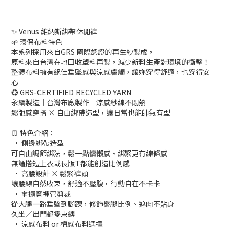
✨ Venus 維納斯綁帶休閒褲
🌱 環保布料特色
本系列採用來自GRS 國際認證的再生紗製成，
原料來自台灣在地回收塑料再製，減少新料生產對環境的衝擊！
整體布料擁有絕佳垂墜感與涼感膚觸，讓妳穿得舒適，也穿得安
心
♻ GRS-CERTIFIED RECYCLED YARN
永續製造｜台灣布廠製作｜涼感紗線不悶熱
鬆弛感穿搭 × 自由綁帶造型，讓日常也能帥氣有型
👖 特色介紹：
• 側邊綁帶造型
可自由調節綁法，鬆一點慵懶感、綁緊更有線條感
無論搭短上衣或長版T都能創造比例感
• 高腰設計 × 鬆緊褲頭
讓腰線自然收束，舒適不壓腹，行動自在不卡卡
• 傘擺寬褲管剪裁
從大腿一路垂墜到腳踝，修飾臀腿比例、遮肉不貼身
久坐／出門都零束縛
• 涼感布料 or 棉感布料選擇