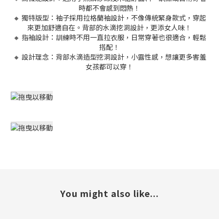
時都不會感到悶熱！
🔸 獨特版型：袖子採用拉格蘭袖設計，不像傳統緊身款式，穿起
來更加舒適自在。背部的水滴挖洞設計，更添女人味！
🔸 指袖設計：訓練時不用一直拉衣服，日常穿著也很適合，輕鬆
搭配！
🔸 設計理念：背部水滴造型挖洞設計，小露性感，想讓更多害羞
女孩都可以穿！
You might also like...