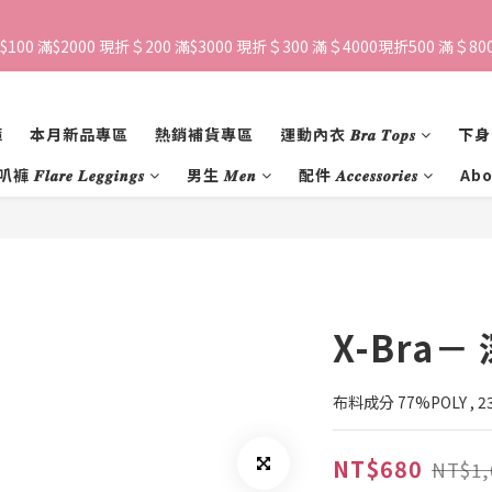
$100 滿$2000 現折＄200 滿$3000 現折＄300 滿＄4000現折500 滿＄800
褲
本月新品專區
熱銷補貨專區
運動內衣 𝑩𝒓𝒂 𝑻𝒐𝒑𝒔
下身 𝑩
 𝑭𝒍𝒂𝒓𝒆 𝑳𝒆𝒈𝒈𝒊𝒏𝒈𝒔
男生 𝑴𝒆𝒏
配件 𝑨𝒄𝒄𝒆𝒔𝒔𝒐𝒓𝒊𝒆𝒔
Abo
X-Bra－
布料成分 77%POLY , 2
NT$680
NT$1,