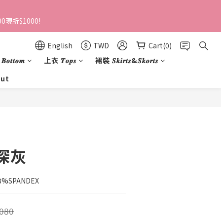
0現折$1000!
English
TWD
Cart(0)
𝒐𝒕𝒕𝒐𝒎
上衣 𝑻𝒐𝒑𝒔
裙裝 𝑺𝒌𝒊𝒓𝒕𝒔&𝑺𝒌𝒐𝒓𝒕𝒔
ut
 深灰
3%SPANDEX
080