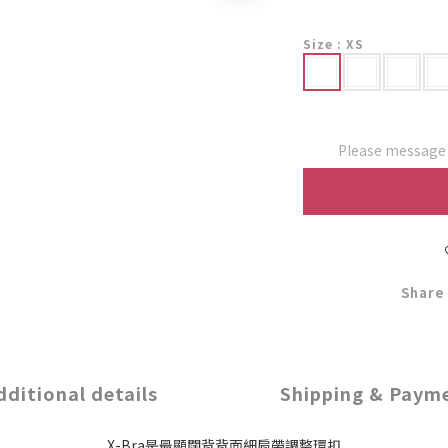
Size
: XS
Please message t
Share
dditional details
Shipping & Paym
X-Bra是最顯闊背背面細肩帶調整環扣