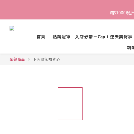
滿$1000現折
首頁
熱銷冠軍｜入店必帶－𝑻𝒐𝒑 𝟏 逆天美臀褲
喇叭褲 
全部商品
下圓弧無袖背心