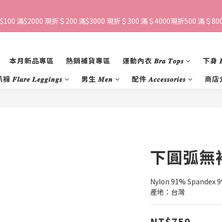
$100 滿$2000 現折＄200 滿$3000 現折＄300 滿＄4000現折500 滿＄800
本月新品專區
熱銷補貨專區
運動內衣 𝑩𝒓𝒂 𝑻𝒐𝒑𝒔
下身 𝑩𝒐
𝒍𝒂𝒓𝒆 𝑳𝒆𝒈𝒈𝒊𝒏𝒈𝒔
男生 𝑴𝒆𝒏
配件 𝑨𝒄𝒄𝒆𝒔𝒔𝒐𝒓𝒊𝒆𝒔
商店
下圓弧無
Nylon 91% Spandex 
產地：台灣
NT$750