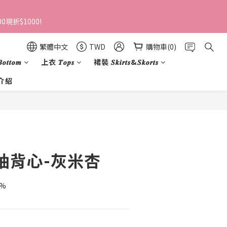
0現折$1000!
繁體中文
TWD
購物車(0)
𝒕𝒕𝒐𝒎
上衣 𝑻𝒐𝒑𝒔
裙裝 𝑺𝒌𝒊𝒓𝒕𝒔&𝑺𝒌𝒐𝒓𝒕𝒔
介紹
立即購買
袖背心-灰米杏
9%