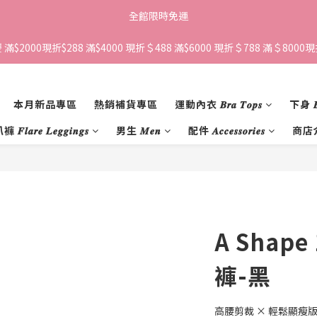
全館限時免運
滿$2000現折$288 滿$4000 現折＄488 滿$6000 現折＄788 滿＄8000現折
本月新品專區
熱銷補貨專區
運動內衣 𝑩𝒓𝒂 𝑻𝒐𝒑𝒔
下身 𝑩𝒐
𝒍𝒂𝒓𝒆 𝑳𝒆𝒈𝒈𝒊𝒏𝒈𝒔
男生 𝑴𝒆𝒏
配件 𝑨𝒄𝒄𝒆𝒔𝒔𝒐𝒓𝒊𝒆𝒔
商店
A Shap
褲-黑
​高腰剪裁 × 輕鬆顯