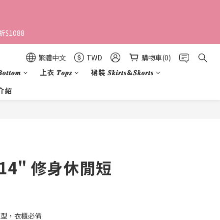
$1088 
繁體中文
TWD
購物車(0)
𝒕𝒕𝒐𝒎
上衣 𝑻𝒐𝒑𝒔
裙裝 𝑺𝒌𝒊𝒓𝒕𝒔&𝑺𝒌𝒐𝒓𝒕𝒔
介紹
立即購買
e 14" 修身休閒短
瘦版型，衣櫃必備