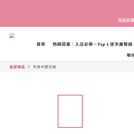
寵愛歡慶 
首頁
熱銷冠軍｜入店必帶－𝑻𝒐𝒑 𝟏 逆天美臀褲
喇叭褲 
全部商品
修身休閒短褲