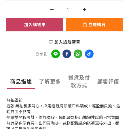
加入購物車
立即購買
加入追蹤清單
分享到
送貨及付
商品描述
了解更多
顧客評價
款方式
無袖罩衫
這款 無袖長版背心，採用極親膚涼感布料製成，輕盈無負擔、活
動自由不黏膚
側邊雙開衩設計，修飾腰線，還能輕鬆搭出慵懶性感的日常氛圍
無論是進健身房、出門買咖啡，或搭配機能內搭褲直接外出，都
可以展現流動感與自信