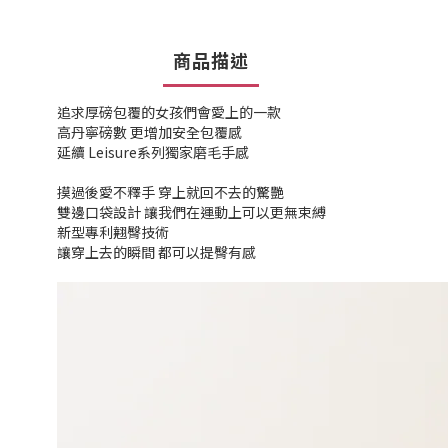
商品描述
追求厚磅包覆的女孩們會愛上的一款
高丹寧磅數 更增加安全包覆感
延續 Leisure系列獨家磨毛手感
摸過後愛不釋手 穿上就回不去的驚艷
雙邊口袋設計 讓我們在運動上可以更無束縛
新型專利翹臀技術
讓穿上去的瞬間 都可以提臀有感