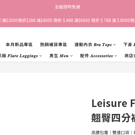
全館限時免運
滿$2000現折$288 滿$4000 現折＄488 滿$6000 現折＄788 滿＄8000現折
本月新品專區
熱銷補貨專區
運動內衣 𝑩𝒓𝒂 𝑻𝒐𝒑𝒔
下身 𝑩𝒐
𝒍𝒂𝒓𝒆 𝑳𝒆𝒈𝒈𝒊𝒏𝒈𝒔
男生 𝑴𝒆𝒏
配件 𝑨𝒄𝒄𝒆𝒔𝒔𝒐𝒓𝒊𝒆𝒔
商店
Leisur
翹臀四分
高腰包覆｜雙邊口袋｜