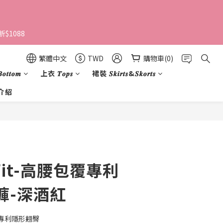
$1088 
繁體中文
TWD
購物車(0)
𝒕𝒕𝒐𝒎
上衣 𝑻𝒐𝒑𝒔
裙裝 𝑺𝒌𝒊𝒓𝒕𝒔&𝑺𝒌𝒐𝒓𝒕𝒔
介紹
立即購買
e Fit-高腰包覆專利
褲-深酒紅
專利隱形翹臀