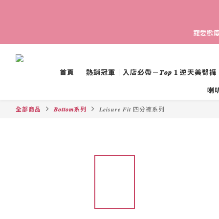
寵愛歡慶 
首頁
熱銷冠軍｜入店必帶－𝑻𝒐𝒑 𝟏 逆天美臀褲
喇叭褲 
全部商品
𝑩𝒐𝒕𝒕𝒐𝒎系列
𝑳𝒆𝒊𝒔𝒖𝒓𝒆 𝑭𝒊𝒕 四分褲系列