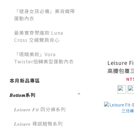
「健身女孩必備」美背織帶
運動內衣
最美實穿聚攏款 Luna
Cross 交織雙肩背心
「吸睛美款」Vora
Twister扭轉美型運動內衣
Leisure F
高腰包覆
NT
本月新品專區
𝑩𝒐𝒕𝒕𝒐𝒎系列
𝑳𝒆𝒊𝒔𝒖𝒓𝒆 𝑭𝒊𝒕 四分褲系列
𝑳𝒆𝒊𝒔𝒖𝒓𝒆 裸感翹臀系列