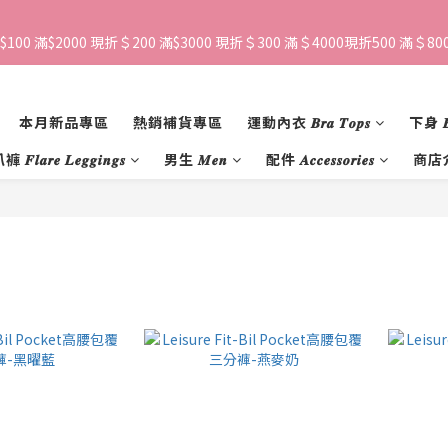
$100 滿$2000 現折＄200 滿$3000 現折＄300 滿＄4000現折500 滿＄800
本月新品專區
熱銷補貨專區
運動內衣 𝑩𝒓𝒂 𝑻𝒐𝒑𝒔
下身 𝑩𝒐
𝒍𝒂𝒓𝒆 𝑳𝒆𝒈𝒈𝒊𝒏𝒈𝒔
男生 𝑴𝒆𝒏
配件 𝑨𝒄𝒄𝒆𝒔𝒔𝒐𝒓𝒊𝒆𝒔
商店