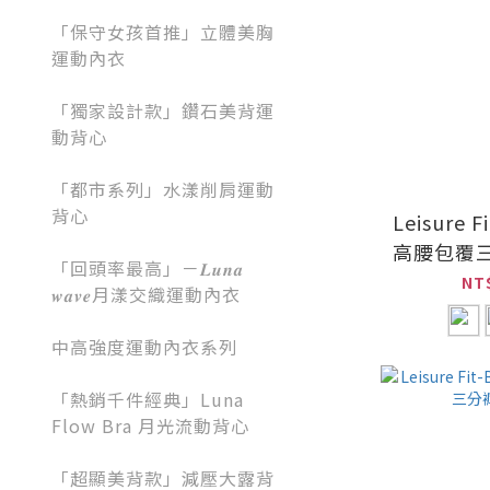
「保守女孩首推」立體美胸
運動內衣
「獨家設計款」鑽石美背運
動背心
「都市系列」水漾削肩運動
背心
Leisure F
高腰包覆
「回頭率最高」－𝑳𝒖𝒏𝒂
NT
𝒘𝒂𝒗𝒆月漾交織運動內衣
中高強度運動內衣系列
「熱銷千件經典」Luna
Flow Bra 月光流動背心
「超顯美背款」減壓大露背