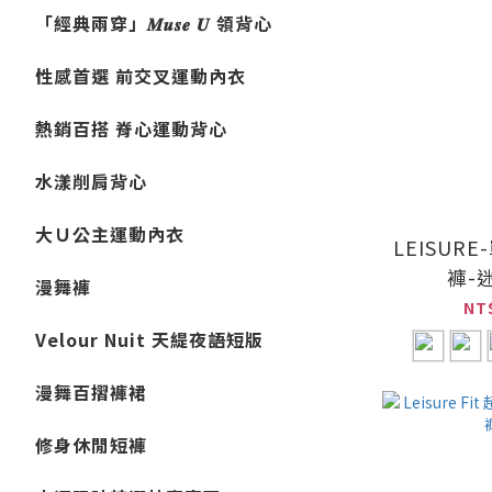
「經典兩穿」𝑴𝒖𝒔𝒆 𝑼 領背心
性感首選 前交叉運動內衣
熱銷百搭 脊心運動背心
水漾削肩背心
大Ｕ公主運動內衣
LEISUR
褲-
漫舞褲
NT
Velour Nuit 天緹夜語短版
漫舞百摺褲裙
修身休閒短褲