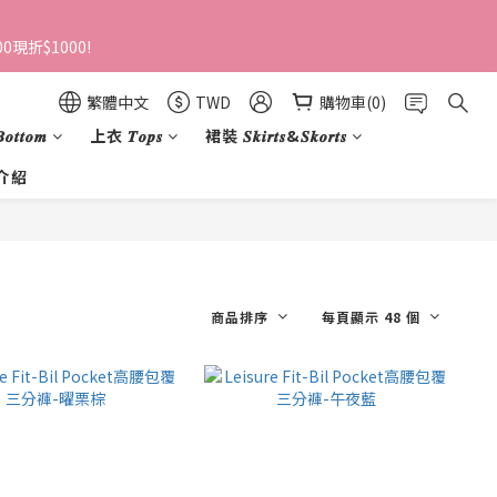
0現折$1000!
繁體中文
TWD
購物車(0)
𝒕𝒕𝒐𝒎
上衣 𝑻𝒐𝒑𝒔
裙裝 𝑺𝒌𝒊𝒓𝒕𝒔&𝑺𝒌𝒐𝒓𝒕𝒔
介紹
商品排序
每頁顯示 48 個