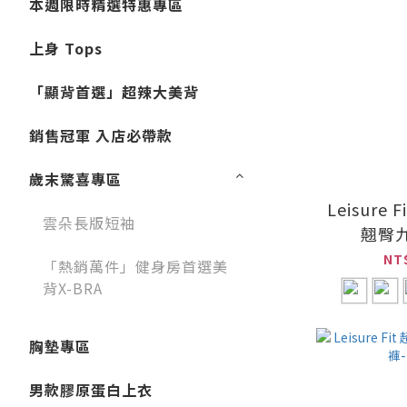
本週限時精選特惠專區
上身 Tops
「顯背首選」超辣大美背
銷售冠軍 入店必帶款
歲末驚喜專區
Leisure
雲朵長版短袖
翹臀
NT
「熱銷萬件」健身房首選美
背X-BRA
胸墊專區
男款膠原蛋白上衣