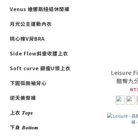
Venus 維娜斯紐結休閒褲
月光公主運動內衣
桃心辣V背BRA
Side Flow斜垂收腰上衣
Soft curve 顯瘦U領上衣
Leisure
翹臀九
下圓弧無袖背心
NT
逆天美臀褲
上衣 𝑻𝒐𝒑𝒔
下身 𝑩𝒐𝒕𝒕𝒐𝒎